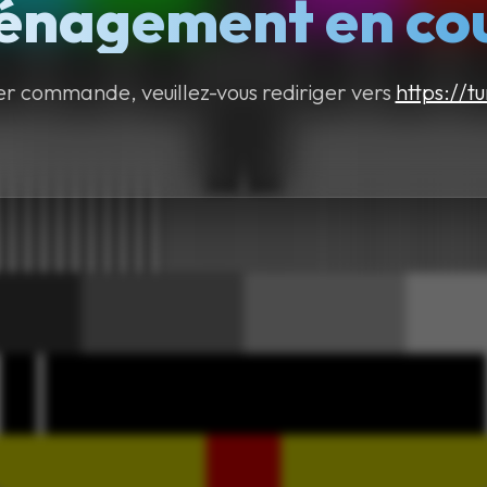
nagement en cour
er commande, veuillez-vous rediriger vers
https://tu