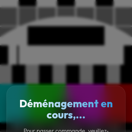
Déménagement en
cours,...
Pour passer commande, veuillez-