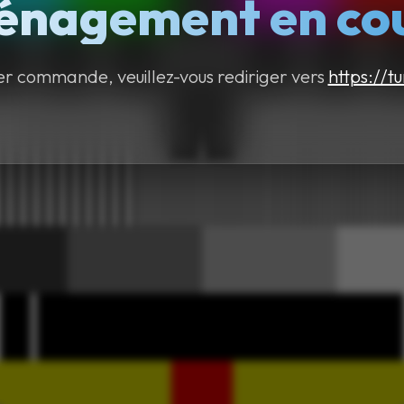
nagement en cour
er commande, veuillez-vous rediriger vers
https://tu