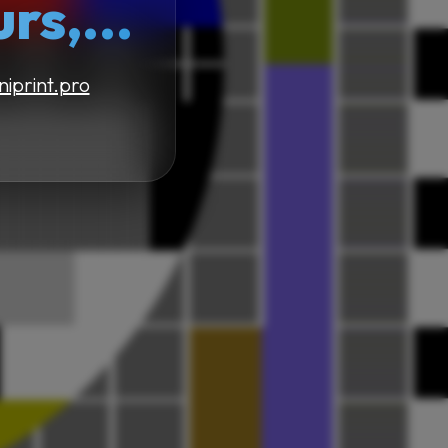
s,...
niprint.pro