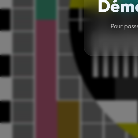
Démé
Pour pass