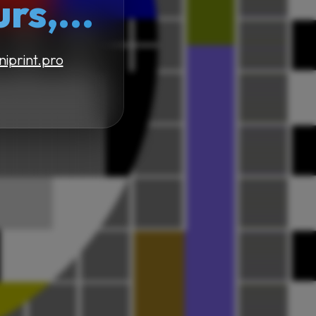
s,...
niprint.pro