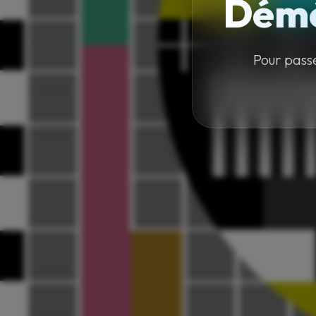
Démé
Pour pass