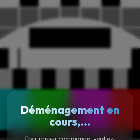
Déménagement en
cours,...
Pour passer commande, veuillez-