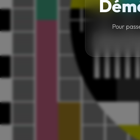
Démé
Pour pass