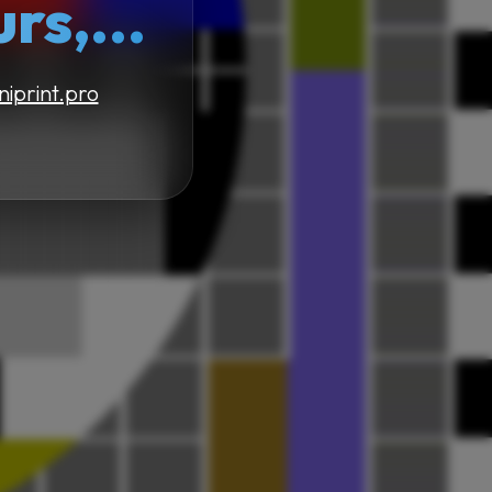
s,...
niprint.pro